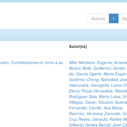
Anterior
1
Si
Autor(es)
ción. Contribuciones en torno a su
Allier Montano, Eugenia
;
Arreola
Álvaro
;
Boils, Guillermo
;
Gortari,
de
;
García Ugarte, Marta Eugen
Gutiérrez Chong, Natividad
;
Jos
Valenzuela, Georgette
;
Lazos C
Elena
;
Pozas Horcasitas, Ricard
Rodríguez Sala, María Luisa
;
Ur
Villegas, Oscar
;
Vizcaíno Guerra
Fernando
;
Carrillo, Ana Maria
;
Ramírez, Verónica
;
Zamudio, Gr
Cruz Reyes, Gerardo
;
Robles M
Gilberto
;
Hesles Bernal, José Ca