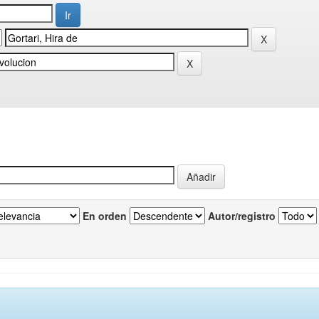
En orden
Autor/registro