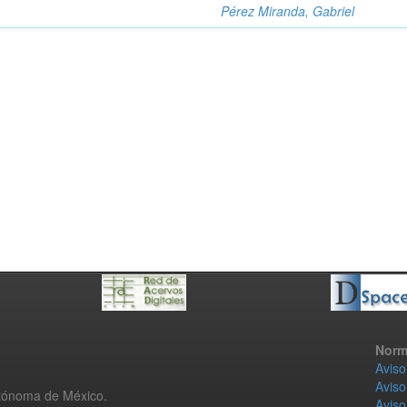
Pérez Miranda, Gabriel
Norm
Aviso
Aviso
utónoma de México.
Aviso