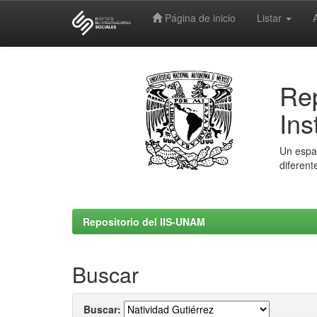
Página de inicio
Listar
Skip
navigation
Rep
Ins
Un espac
diferent
Repositorio del IIS-UNAM
Buscar
Buscar: