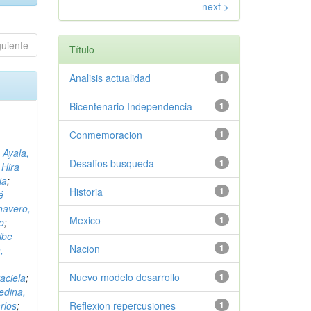
next >
guiente
Título
Analisis actualidad
1
Bicentenario Independencia
1
Conmemoracion
1
 Ayala,
Desafios busqueda
1
 Hira
ia
;
Historia
1
é
havero,
Mexico
1
o
;
ibe
Nacion
1
,
Nuevo modelo desarrollo
1
aciela
;
edina,
rlos
;
Reflexion repercusiones
1