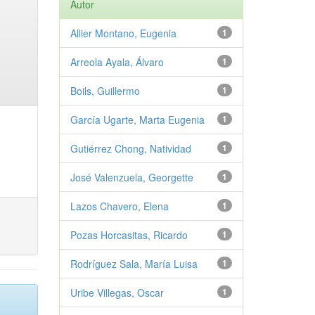
Autor
Allier Montano, Eugenia
1
Arreola Ayala, Álvaro
1
Boils, Guillermo
1
García Ugarte, Marta Eugenia
1
Gutiérrez Chong, Natividad
1
José Valenzuela, Georgette
1
Lazos Chavero, Elena
1
Pozas Horcasitas, Ricardo
1
Rodríguez Sala, María Luisa
1
Uribe Villegas, Oscar
1