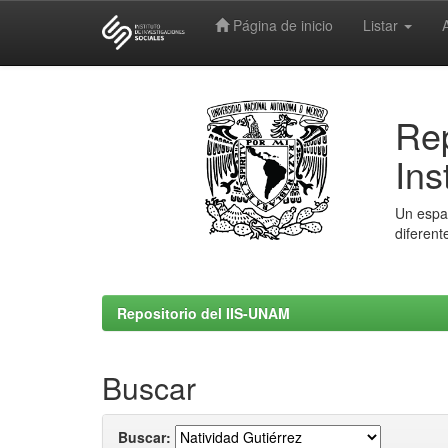
Página de inicio
Listar
Skip
navigation
Rep
Ins
Un espac
diferent
Repositorio del IIS-UNAM
Buscar
Buscar: