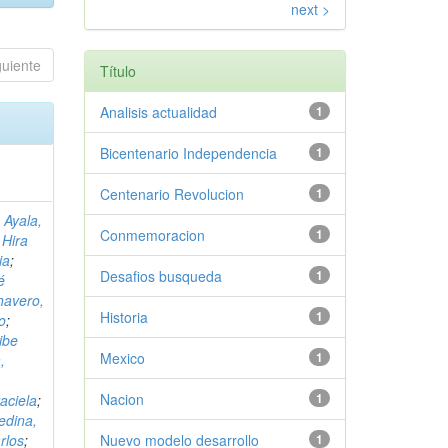
next >
guiente
Título
Analisis actualidad
1
Bicentenario Independencia
1
Centenario Revolucion
1
 Ayala,
Conmemoracion
1
 Hira
ia
;
Desafios busqueda
1
é
havero,
Historia
1
o
;
ibe
Mexico
1
,
Nacion
1
aciela
;
edina,
rlos
;
Nuevo modelo desarrollo
1