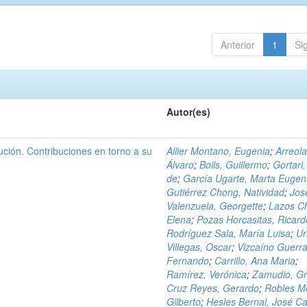
Anterior
1
Si
Autor(es)
ción. Contribuciones en torno a su
Allier Montano, Eugenia
;
Arreola
Álvaro
;
Boils, Guillermo
;
Gortari,
de
;
García Ugarte, Marta Eugen
Gutiérrez Chong, Natividad
;
Jos
Valenzuela, Georgette
;
Lazos C
Elena
;
Pozas Horcasitas, Ricard
Rodríguez Sala, María Luisa
;
Ur
Villegas, Oscar
;
Vizcaíno Guerra
Fernando
;
Carrillo, Ana Maria
;
Ramírez, Verónica
;
Zamudio, Gr
Cruz Reyes, Gerardo
;
Robles M
Gilberto
;
Hesles Bernal, José Ca