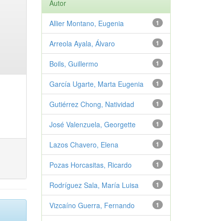
Autor
Allier Montano, Eugenia
1
Arreola Ayala, Álvaro
1
Boils, Guillermo
1
García Ugarte, Marta Eugenia
1
Gutiérrez Chong, Natividad
1
José Valenzuela, Georgette
1
Lazos Chavero, Elena
1
Pozas Horcasitas, Ricardo
1
Rodríguez Sala, María Luisa
1
Vizcaíno Guerra, Fernando
1