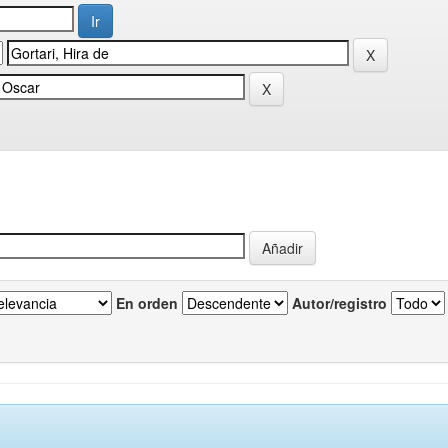
En orden
Autor/registro