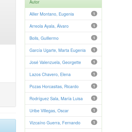
Autor
Allier Montano, Eugenia
1
Arreola Ayala, Álvaro
1
Boils, Guillermo
1
García Ugarte, Marta Eugenia
1
José Valenzuela, Georgette
1
Lazos Chavero, Elena
1
Pozas Horcasitas, Ricardo
1
Rodríguez Sala, María Luisa
1
Uribe Villegas, Oscar
1
Vizcaíno Guerra, Fernando
1