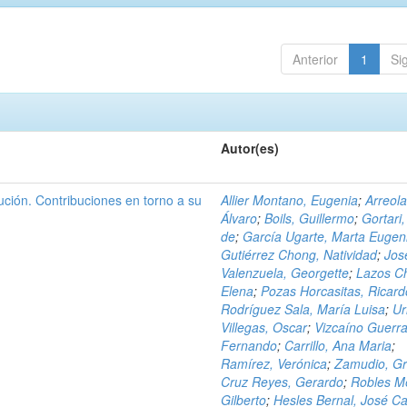
Anterior
1
Si
Autor(es)
ción. Contribuciones en torno a su
Allier Montano, Eugenia
;
Arreola
Álvaro
;
Boils, Guillermo
;
Gortari,
de
;
García Ugarte, Marta Eugen
Gutiérrez Chong, Natividad
;
Jos
Valenzuela, Georgette
;
Lazos C
Elena
;
Pozas Horcasitas, Ricard
Rodríguez Sala, María Luisa
;
Ur
Villegas, Oscar
;
Vizcaíno Guerra
Fernando
;
Carrillo, Ana Maria
;
Ramírez, Verónica
;
Zamudio, Gr
Cruz Reyes, Gerardo
;
Robles M
Gilberto
;
Hesles Bernal, José Ca