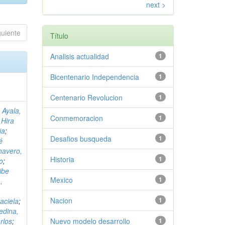
next >
guiente
Título
Analisis actualidad
1
Bicentenario Independencia
1
Centenario Revolucion
1
 Ayala,
Conmemoracion
1
 Hira
ia
;
Desafios busqueda
1
é
havero,
Historia
1
o
;
ibe
Mexico
1
,
Nacion
1
aciela
;
edina,
rlos
;
Nuevo modelo desarrollo
1