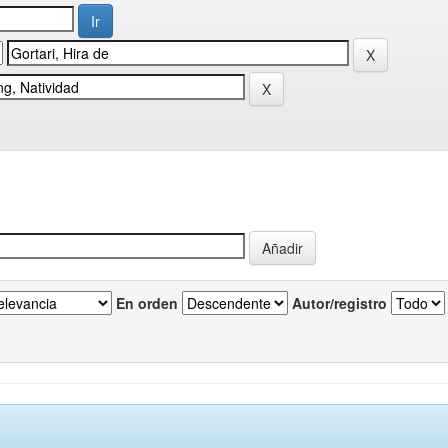
En orden
Autor/registro