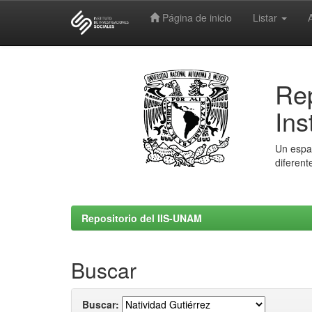
Página de inicio
Listar
Skip
navigation
Rep
Ins
Un espac
diferent
Repositorio del IIS-UNAM
Buscar
Buscar: