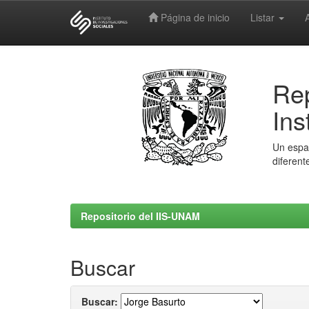
Página de inicio
Listar
Skip
navigation
Rep
Ins
Un espac
diferent
Repositorio del IIS-UNAM
Buscar
Buscar: