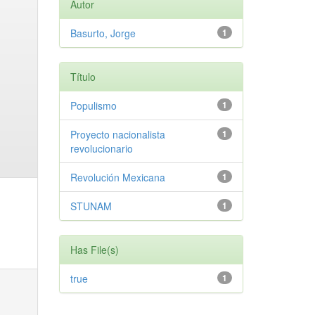
Autor
Basurto, Jorge
1
Título
Populismo
1
Proyecto nacionalista
1
revolucionario
Revolución Mexicana
1
STUNAM
1
Has File(s)
true
1