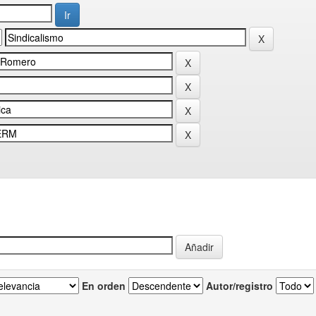
En orden
Autor/registro