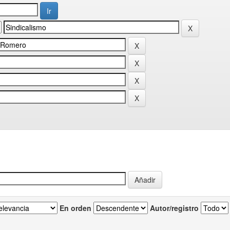
En orden
Autor/registro