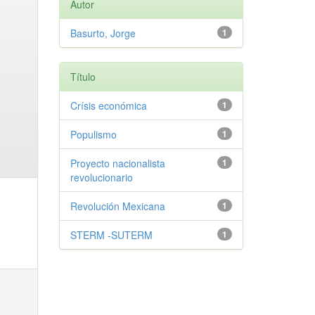
Autor
Basurto, Jorge
1
Título
Crísis económica
1
Populismo
1
Proyecto nacionalista
1
revolucionario
Revolución Mexicana
1
STERM -SUTERM
1