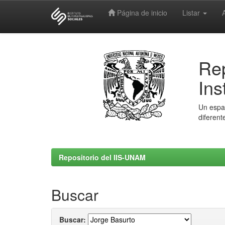
Página de inicio
Listar
Skip
navigation
Rep
Ins
Un espac
diferent
Repositorio del IIS-UNAM
Buscar
Buscar: