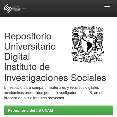
Skip
navigation
Repositorio
Universitario
Digital
Instituto de
Investigaciones Sociales
Un espacio para compartir materiales y recursos digitales
académicos producidos por los investigadores del IIS, en el
proceso de sus diferentes proyectos.
Repositorio del IIS-UNAM