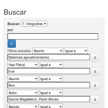
Buscar
Buscar:
por
Filtros actuales: