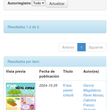
Autor/registro
Resultados 1-2 de 2.
Anterior
1
Siguiente
Resultados por ítem:
Vista previa
Fecha de
Título
Autor(es)
publicación
2024-10-25
Kʼáax
García
yéetel
Magdaleno,
ichkolil
Pavel Alonso
;
Cabrera
Franco,
Ehécatl
;