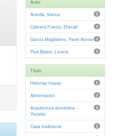
Autor
Aranda, Vianca
3
Cabrera Franco, Ehécatl
3
García Magdaleno, Pavel Alonso
3
Pool Balam, Lorena
3
Título
Historias mayas
3
Alimentación
2
Arquitectura doméstica --
2
Yucatán
Casa tradicional
2