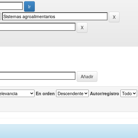
En orden
Autor/registro