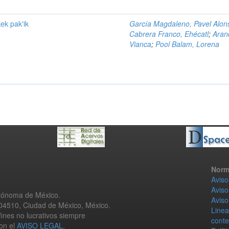
kek pakʼik
García Magdaleno, Pavel Alon
Cabrera Franco, Ehécatl
;
Aran
Vianca
;
Pool Balam, Lorena
Norm
Aviso
Aviso
utónoma de México.
Aviso
 04510, Ciudad de México, México.
Linea
fines no lucrativos siempre
conte
con el
AVISO LEGAL
.