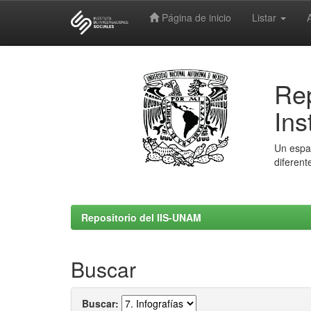
Página de inicio
Listar
Skip
navigation
Rep
Ins
Un espac
diferent
Repositorio del IIS-UNAM
Buscar
Buscar: