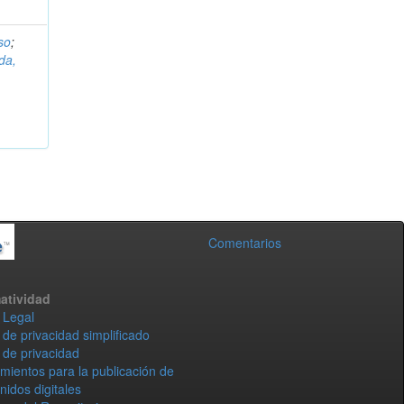
so
;
da,
Comentarios
atividad
 Legal
 de privacidad simplificado
 de privacidad
mientos para la publicación de
nidos digitales