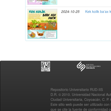
2024-10-25
Kek kolik baʼax 
Repositorio Universitario RUD-IIS
D.R. © 2010. Universidad Nacional A
Ciudad Universitaria, Coyoacán, C. P.
Este sitio web puede ser utilizado con 
que se cite la fuente de conformidad 