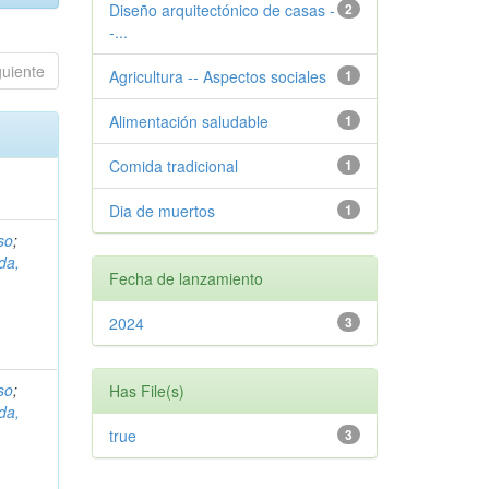
Diseño arquitectónico de casas -
2
-...
guiente
Agricultura -- Aspectos sociales
1
Alimentación saludable
1
Comida tradicional
1
Dia de muertos
1
so
;
da,
Fecha de lanzamiento
2024
3
so
;
Has File(s)
da,
true
3