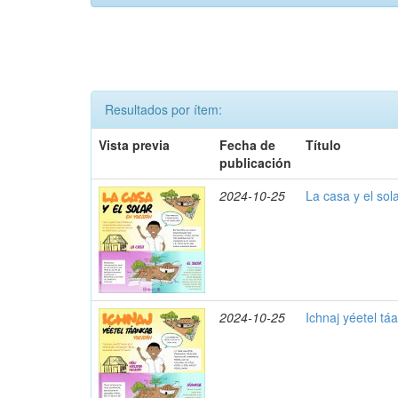
Resultados por ítem:
Vista previa
Fecha de
Título
publicación
2024-10-25
La casa y el sol
2024-10-25
Ichnaj yéetel t