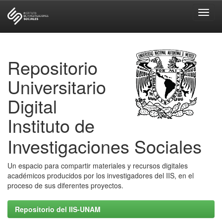
Skip
navigation
Repositorio
Universitario
Digital
Instituto de
Investigaciones Sociales
Un espacio para compartir materiales y recursos digitales
académicos producidos por los investigadores del IIS, en el
proceso de sus diferentes proyectos.
Repositorio del IIS-UNAM