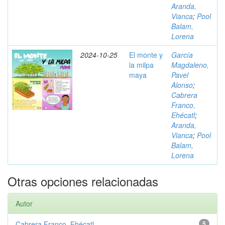
Aranda,
Vianca
;
Pool
Balam,
Lorena
2024-10-25
El monte y
García
la milpa
Magdaleno,
maya
Pavel
Alonso
;
Cabrera
Franco,
Ehécatl
;
Aranda,
Vianca
;
Pool
Balam,
Lorena
Otras opciones relacionadas
Autor
Cabrera Franco, Ehécatl
5