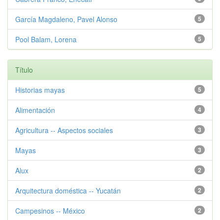
García Magdaleno, Pavel Alonso
5
Pool Balam, Lorena
5
Título
Historias mayas
5
Alimentación
4
Agricultura -- Aspectos sociales
3
Mayas
3
Alux
2
Arquitectura doméstica -- Yucatán
2
Campesinos -- México
2