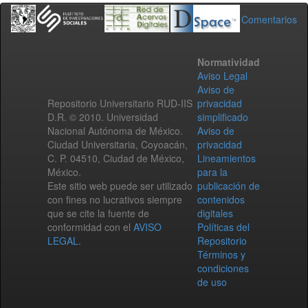
Comentarios
Normatividad
Aviso Legal
Aviso de
Repositorio Universitario RUD-IIS
privacidad
D.R. © 2010. Universidad
simplificado
Nacional Autónoma de México.
Aviso de
Ciudad Universitaria, Coyoacán,
privacidad
C. P. 04510, Ciudad de México,
Lineamientos
México.
para la
Este sitio web puede ser utilizado
publicación de
con fines no lucrativos siempre
contenidos
que se cite la fuente de
digitales
conformidad con el
AVISO
Políticas del
LEGAL
.
Repositorio
Términos y
condiciones
de uso