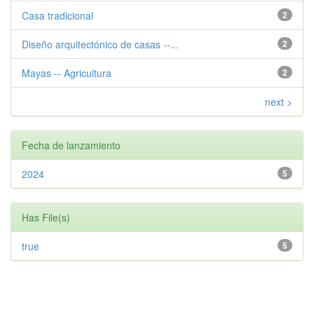
Casa tradicional
2
Diseño arquitectónico de casas --...
2
Mayas -- Agricultura
2
next >
Fecha de lanzamiento
2024
5
Has File(s)
true
5