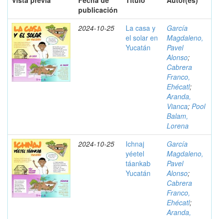
Vista previa
Fecha de
Título
Autor(es)
publicación
2024-10-25
La casa y
García
el solar en
Magdaleno,
Yucatán
Pavel
Alonso
;
Cabrera
Franco,
Ehécatl
;
Aranda,
Vianca
;
Pool
Balam,
Lorena
2024-10-25
Ichnaj
García
yéetel
Magdaleno,
táankab
Pavel
Yucatán
Alonso
;
Cabrera
Franco,
Ehécatl
;
Aranda,