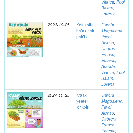
Vianca
;
Pool
Balam,
Lorena
2024-10-25
Kek kolik
García
baʼax kek
Magdaleno,
pakʼik
Pavel
Alonso
;
Cabrera
Franco,
Ehécatl
;
Aranda,
Vianca
;
Pool
Balam,
Lorena
2024-10-25
Kʼáax
García
yéetel
Magdaleno,
ichkolil
Pavel
Alonso
;
Cabrera
Franco,
Ehécatl
;