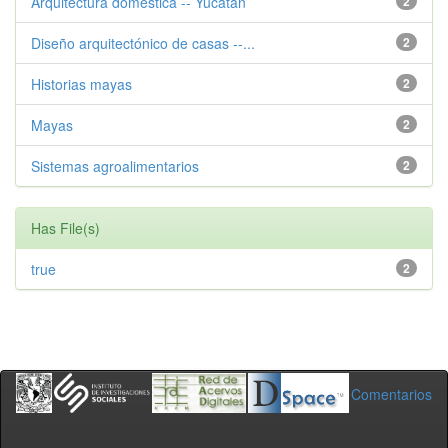
Arquitectura doméstica -- Yucatán
2
Diseño arquitectónico de casas --...
2
Historias mayas
2
Mayas
2
Sistemas agroalimentarios
2
Has File(s)
true
2
Comentarios