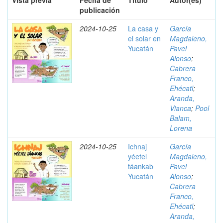
Vista previa
Fecha de
Título
Autor(es)
publicación
2024-10-25
La casa y
García
el solar en
Magdaleno,
Yucatán
Pavel
Alonso
;
Cabrera
Franco,
Ehécatl
;
Aranda,
Vianca
;
Pool
Balam,
Lorena
2024-10-25
Ichnaj
García
yéetel
Magdaleno,
táankab
Pavel
Yucatán
Alonso
;
Cabrera
Franco,
Ehécatl
;
Aranda,