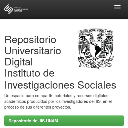
Skip
navigation
Repositorio
Universitario
Digital
Instituto de
Investigaciones Sociales
Un espacio para compartir materiales y recursos digitales
académicos producidos por los investigadores del IIS, en el
proceso de sus diferentes proyectos.
Repositorio del IIS-UNAM