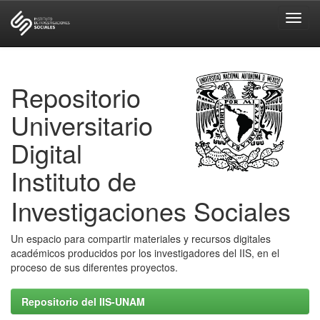
Skip
navigation
Repositorio
Universitario
Digital
Instituto de
Investigaciones Sociales
Un espacio para compartir materiales y recursos digitales
académicos producidos por los investigadores del IIS, en el
proceso de sus diferentes proyectos.
Repositorio del IIS-UNAM