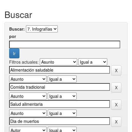
Buscar
Buscar:
por
Filtros actuales: