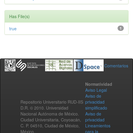
Has File(s)
true
1
Comentarios
Normatividad
Aviso Legal
Aviso de
Repositorio Universitario RUD-IIS
privacidad
D.R. © 2010. Universidad
simplificado
Nacional Autónoma de México.
Aviso de
Ciudad Universitaria, Coyoacán,
privacidad
C. P. 04510, Ciudad de México,
Lineamientos
México.
para la