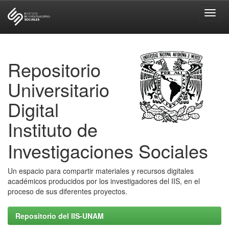
Skip
navigation
Repositorio
Universitario
Digital
Instituto de
Investigaciones Sociales
Un espacio para compartir materiales y recursos digitales
académicos producidos por los investigadores del IIS, en el
proceso de sus diferentes proyectos.
Repositorio del IIS-UNAM