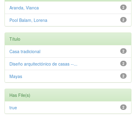
Aranda, Vianca
2
Pool Balam, Lorena
2
Título
Casa tradicional
2
Diseño arquitectónico de casas --...
2
Mayas
2
Has File(s)
true
2