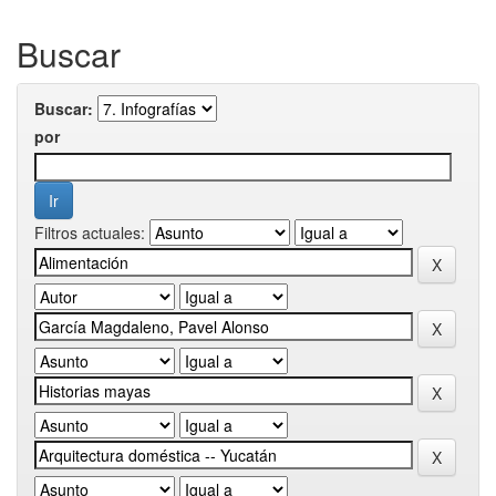
Buscar
Buscar:
por
Filtros actuales: