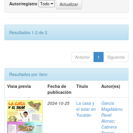
Autor/registro
Resultados 1-2 de 2.
Anterior
1
Siguiente
Resultados por ítem:
Vista previa
Fecha de
Título
Autor(es)
publicación
2024-10-25
La casa y
García
el solar en
Magdaleno,
Yucatán
Pavel
Alonso
;
Cabrera
Franco,