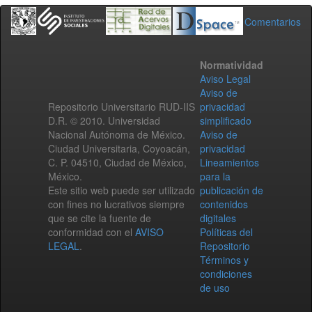
Comentarios
Normatividad
Aviso Legal
Aviso de
Repositorio Universitario RUD-IIS
privacidad
D.R. © 2010. Universidad
simplificado
Nacional Autónoma de México.
Aviso de
Ciudad Universitaria, Coyoacán,
privacidad
C. P. 04510, Ciudad de México,
Lineamientos
México.
para la
Este sitio web puede ser utilizado
publicación de
con fines no lucrativos siempre
contenidos
que se cite la fuente de
digitales
conformidad con el
AVISO
Políticas del
LEGAL
.
Repositorio
Términos y
condiciones
de uso