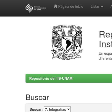
Página de inicio
Listar
Skip
navigation
Rep
Ins
Un espac
diferent
Repositorio del IIS-UNAM
Buscar
Buscar: