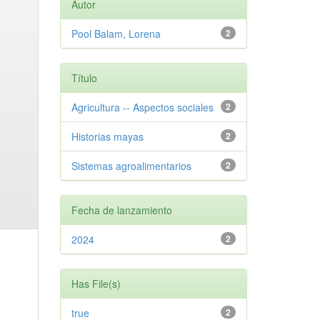
Autor
Pool Balam, Lorena
2
Título
Agricultura -- Aspectos sociales
2
Historias mayas
2
Sistemas agroalimentarios
2
Fecha de lanzamiento
2024
2
Has File(s)
true
2