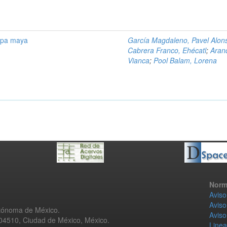
ilpa maya
García Magdaleno, Pavel Alon
Cabrera Franco, Ehécatl
;
Aran
Vianca
;
Pool Balam, Lorena
Norm
Aviso
Aviso
utónoma de México.
Aviso
 04510, Ciudad de México, México.
Linea