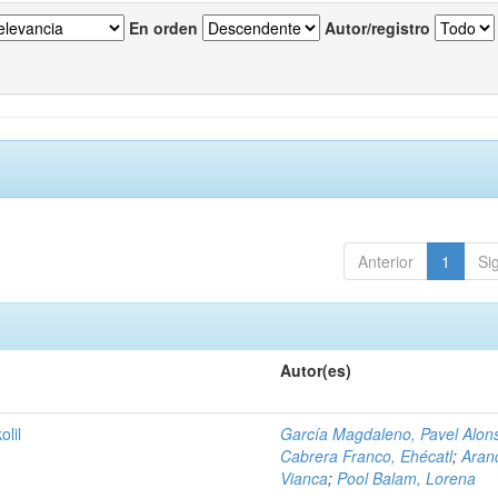
En orden
Autor/registro
Anterior
1
Si
Autor(es)
olil
García Magdaleno, Pavel Alon
Cabrera Franco, Ehécatl
;
Aran
Vianca
;
Pool Balam, Lorena