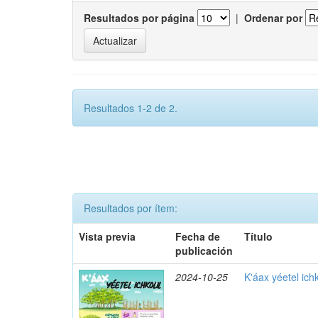
Resultados por página
|
Ordenar por
Resultados 1-2 de 2.
Resultados por ítem:
Vista previa
Fecha de
Título
publicación
2024-10-25
Kʼáax yéetel ichk