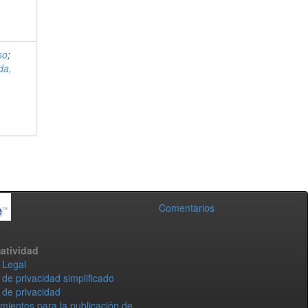
so
;
da,
Comentarios
atividad
 Legal
 de privacidad simplificado
 de privacidad
mientos para la publicación de