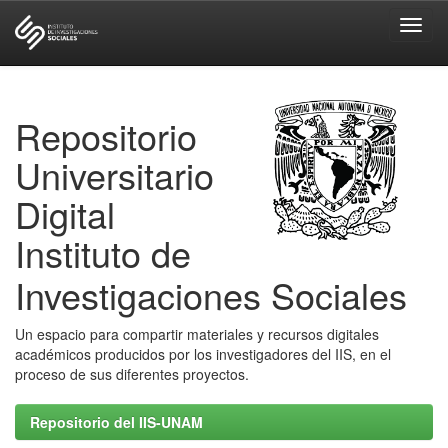
Skip
navigation
Repositorio
Universitario
Digital
Instituto de
Investigaciones Sociales
Un espacio para compartir materiales y recursos digitales
académicos producidos por los investigadores del IIS, en el
proceso de sus diferentes proyectos.
Repositorio del IIS-UNAM