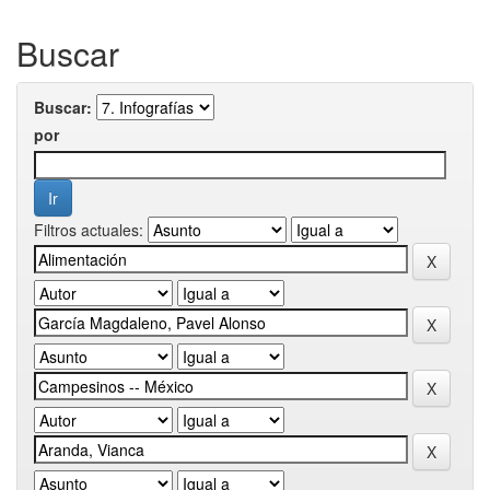
Buscar
Buscar:
por
Filtros actuales: