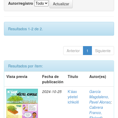
Autor/registro
Resultados 1-2 de 2.
Anterior
1
Siguiente
Resultados por ítem:
Vista previa
Fecha de
Título
Autor(es)
publicación
2024-10-25
Kʼáax
García
yéetel
Magdaleno,
ichkolil
Pavel Alonso
;
Cabrera
Franco,
Ehécatl
;