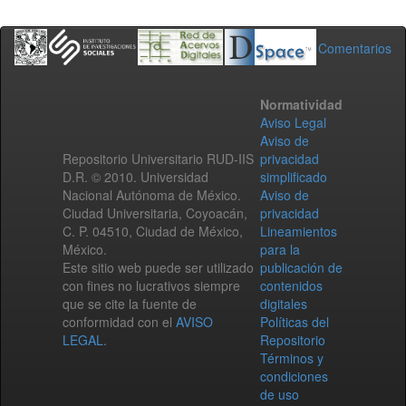
Comentarios
Normatividad
Aviso Legal
Aviso de
Repositorio Universitario RUD-IIS
privacidad
D.R. © 2010. Universidad
simplificado
Nacional Autónoma de México.
Aviso de
Ciudad Universitaria, Coyoacán,
privacidad
C. P. 04510, Ciudad de México,
Lineamientos
México.
para la
Este sitio web puede ser utilizado
publicación de
con fines no lucrativos siempre
contenidos
que se cite la fuente de
digitales
conformidad con el
AVISO
Políticas del
LEGAL
.
Repositorio
Términos y
condiciones
de uso