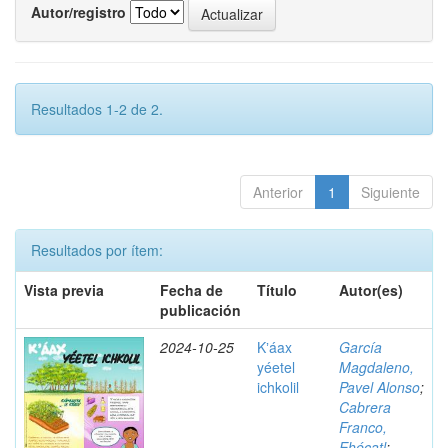
Autor/registro
Resultados 1-2 de 2.
Anterior
1
Siguiente
Resultados por ítem:
Vista previa
Fecha de
Título
Autor(es)
publicación
2024-10-25
Kʼáax
García
yéetel
Magdaleno,
ichkolil
Pavel Alonso
;
Cabrera
Franco,
Ehécatl
;