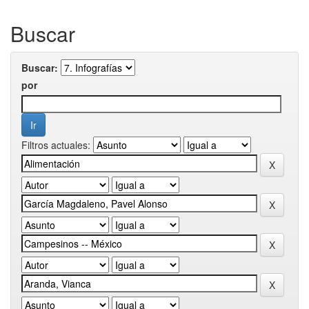
Buscar
Buscar:
por
Filtros actuales: