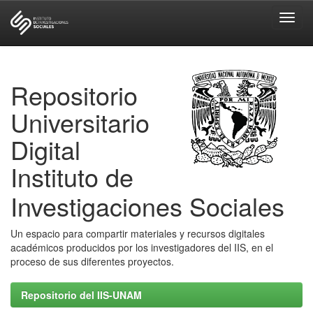
Skip
navigation
Repositorio
Universitario
Digital
Instituto de
Investigaciones Sociales
Un espacio para compartir materiales y recursos digitales
académicos producidos por los investigadores del IIS, en el
proceso de sus diferentes proyectos.
Repositorio del IIS-UNAM