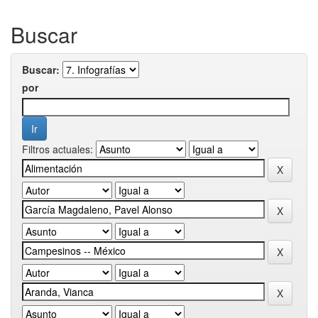
Buscar
Buscar:
por
Filtros actuales: