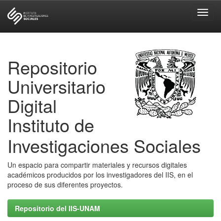
Skip
navigation
Repositorio
Universitario
Digital
Instituto de
Investigaciones Sociales
Un espacio para compartir materiales y recursos digitales
académicos producidos por los investigadores del IIS, en el
proceso de sus diferentes proyectos.
Repositorio del IIS-UNAM