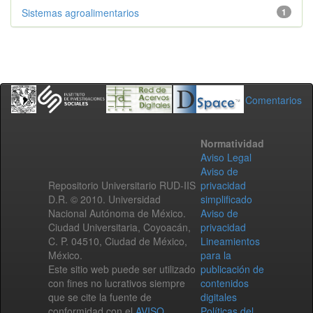
Sistemas agroalimentarios
1
Comentarios
Normatividad
Aviso Legal
Aviso de
Repositorio Universitario RUD-IIS
privacidad
D.R. © 2010. Universidad
simplificado
Nacional Autónoma de México.
Aviso de
Ciudad Universitaria, Coyoacán,
privacidad
C. P. 04510, Ciudad de México,
Lineamientos
México.
para la
Este sitio web puede ser utilizado
publicación de
con fines no lucrativos siempre
contenidos
que se cite la fuente de
digitales
conformidad con el
AVISO
Políticas del