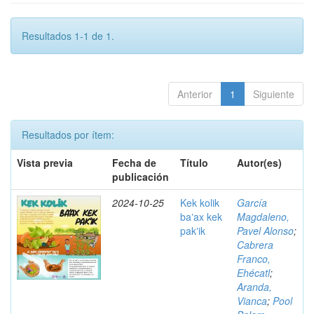
Resultados 1-1 de 1.
Anterior
1
Siguiente
Resultados por ítem:
Vista previa
Fecha de
Título
Autor(es)
publicación
2024-10-25
Kek kolik
García
baʼax kek
Magdaleno,
pakʼik
Pavel Alonso
;
Cabrera
Franco,
Ehécatl
;
Aranda,
Vianca
;
Pool