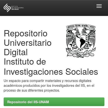
Skip
navigation
Repositorio
Universitario
Digital
Instituto de
Investigaciones Sociales
Un espacio para compartir materiales y recursos digitales
académicos producidos por los investigadores del IIS, en el
proceso de sus diferentes proyectos.
Repositorio del IIS-UNAM