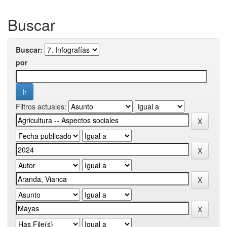
Buscar
Buscar:
por
Filtros actuales: