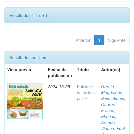
Resultados 1-1 de 1.
Anterior
1
Siguiente
Resultados por ítem:
Vista previa
Fecha de
Título
Autor(es)
publicación
2024-10-25
Kek kolik
García
baʼax kek
Magdaleno,
pakʼik
Pavel Alonso
;
Cabrera
Franco,
Ehécatl
;
Aranda,
Vianca
;
Pool