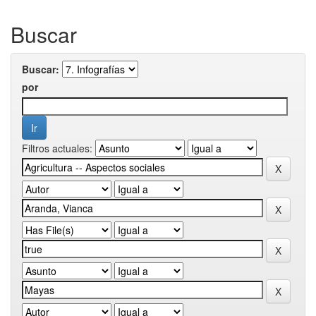
Buscar
Buscar:
por
Filtros actuales: