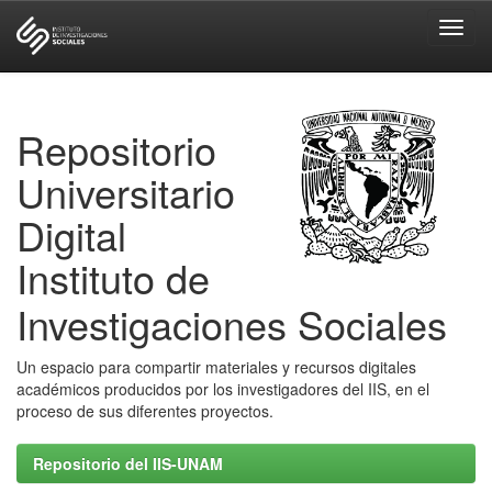
Skip
navigation
Repositorio
Universitario
Digital
Instituto de
Investigaciones Sociales
Un espacio para compartir materiales y recursos digitales
académicos producidos por los investigadores del IIS, en el
proceso de sus diferentes proyectos.
Repositorio del IIS-UNAM