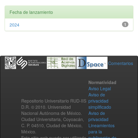
Fecha de lanzamiento
2024
1
Comentarios
Normatividad
Aviso Legal
Aviso de
Repositorio Universitario RUD-IIS
privacidad
D.R. © 2010. Universidad
simplificado
Nacional Autónoma de México.
Aviso de
Ciudad Universitaria, Coyoacán,
privacidad
C. P. 04510, Ciudad de México,
Lineamientos
México.
para la
Este sitio web puede ser utilizado
publicación de