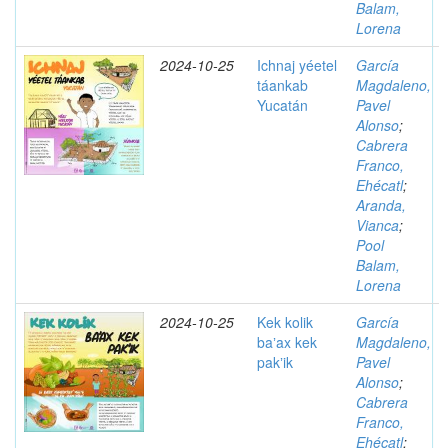
Balam,
Lorena
2024-10-25
Ichnaj yéetel
García
táankab
Magdaleno,
Yucatán
Pavel
Alonso
;
Cabrera
Franco,
Ehécatl
;
Aranda,
Vianca
;
Pool
Balam,
Lorena
2024-10-25
Kek kolik
García
baʼax kek
Magdaleno,
pakʼik
Pavel
Alonso
;
Cabrera
Franco,
Ehécatl
;