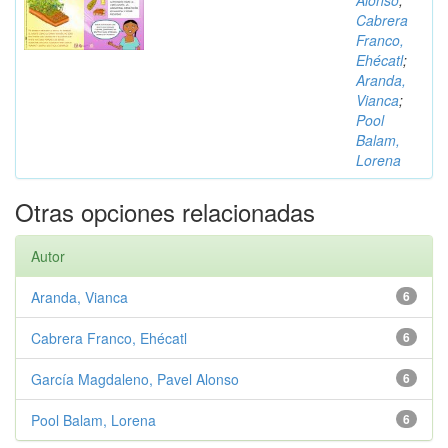
Alonso
;
Cabrera
Franco,
Ehécatl
;
Aranda,
Vianca
;
Pool
Balam,
Lorena
Otras opciones relacionadas
Autor
Aranda, Vianca
6
Cabrera Franco, Ehécatl
6
García Magdaleno, Pavel Alonso
6
Pool Balam, Lorena
6