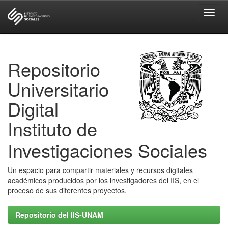
Skip
navigation
Repositorio
Universitario
Digital
Instituto de
Investigaciones Sociales
Un espacio para compartir materiales y recursos digitales
académicos producidos por los investigadores del IIS, en el
proceso de sus diferentes proyectos.
Repositorio del IIS-UNAM