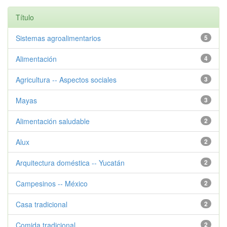
Título
Sistemas agroalimentarios
5
Alimentación
4
Agricultura -- Aspectos sociales
3
Mayas
3
Alimentación saludable
2
Alux
2
Arquitectura doméstica -- Yucatán
2
Campesinos -- México
2
Casa tradicional
2
Comida tradicional
2