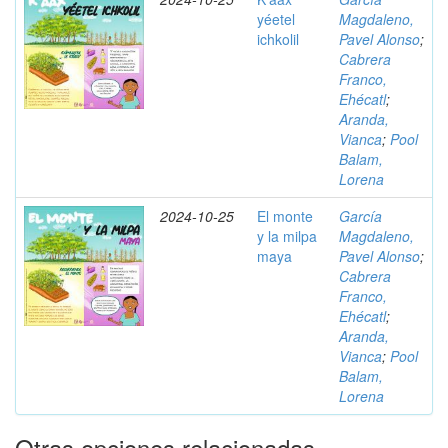
yéetel
Magdaleno,
ichkolil
Pavel Alonso
;
Cabrera
Franco,
Ehécatl
;
Aranda,
Vianca
;
Pool
Balam,
Lorena
2024-10-25
El monte
García
y la milpa
Magdaleno,
maya
Pavel Alonso
;
Cabrera
Franco,
Ehécatl
;
Aranda,
Vianca
;
Pool
Balam,
Lorena
Otras opciones relacionadas