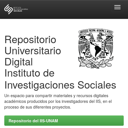
Skip
navigation
Repositorio
Universitario
Digital
Instituto de
Investigaciones Sociales
Un espacio para compartir materiales y recursos digitales
académicos producidos por los investigadores del IIS, en el
proceso de sus diferentes proyectos.
Repositorio del IIS-UNAM