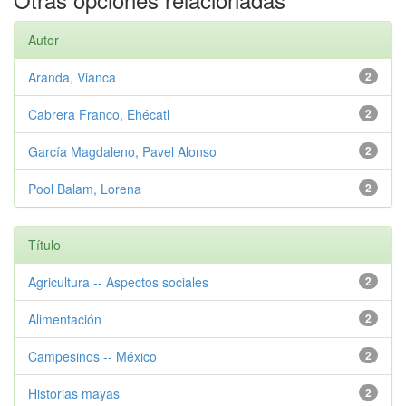
Autor
Aranda, Vianca
2
Cabrera Franco, Ehécatl
2
García Magdaleno, Pavel Alonso
2
Pool Balam, Lorena
2
Título
Agricultura -- Aspectos sociales
2
Alimentación
2
Campesinos -- México
2
Historias mayas
2