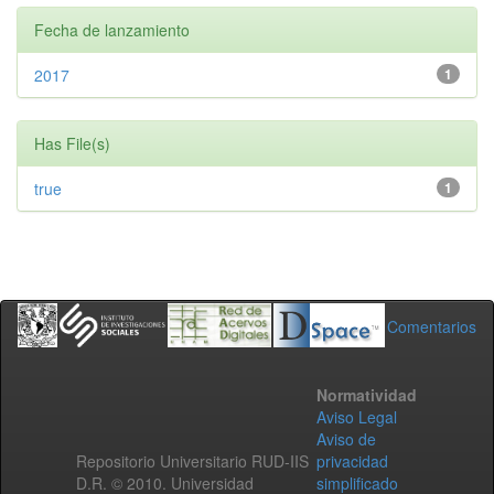
Fecha de lanzamiento
2017
1
Has File(s)
true
1
Comentarios
Normatividad
Aviso Legal
Aviso de
Repositorio Universitario RUD-IIS
privacidad
D.R. © 2010. Universidad
simplificado