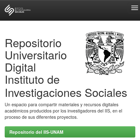
Skip
navigation
Repositorio
Universitario
Digital
Instituto de
Investigaciones Sociales
Un espacio para compartir materiales y recursos digitales
académicos producidos por los investigadores del IIS, en el
proceso de sus diferentes proyectos.
Repositorio del IIS-UNAM