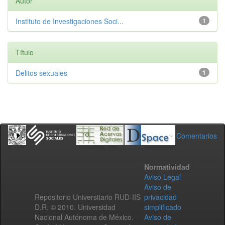
Autor
Instituto de Investigaciones Soci...
1
Título
Delitos sexuales
1
Comentarios
Normatividad
Aviso Legal
Aviso de
Repositorio Universitario RUD-IIS
privacidad
D.R. © 2010. Universidad
simplificado
Nacional Autónoma de México.
Aviso de