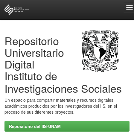
Skip
navigation
Repositorio
Universitario
Digital
Instituto de
Investigaciones Sociales
Un espacio para compartir materiales y recursos digitales
académicos producidos por los investigadores del IIS, en el
proceso de sus diferentes proyectos.
Repositorio del IIS-UNAM