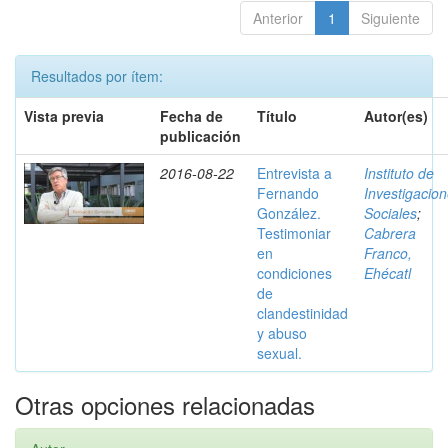
Anterior
1
Siguiente
Resultados por ítem:
Vista previa
Fecha de
Título
Autor(es)
publicación
2016-08-22
Entrevista a
Instituto de
Fernando
Investigacio
González.
Sociales
;
Testimoniar
Cabrera
en
Franco,
condiciones
Ehécatl
de
clandestinidad
y abuso
sexual.
Otras opciones relacionadas