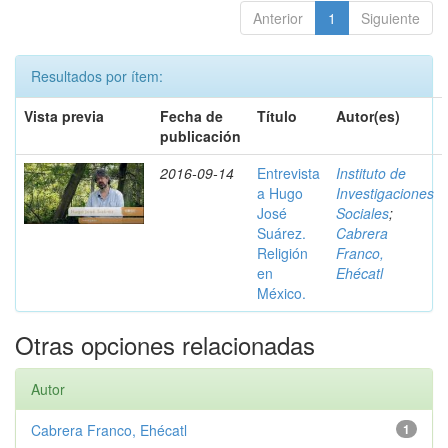
Anterior
1
Siguiente
Resultados por ítem:
Vista previa
Fecha de
Título
Autor(es)
publicación
2016-09-14
Entrevista
Instituto de
a Hugo
Investigaciones
José
Sociales
;
Suárez.
Cabrera
Religión
Franco,
en
Ehécatl
México.
Otras opciones relacionadas
Autor
Cabrera Franco, Ehécatl
1