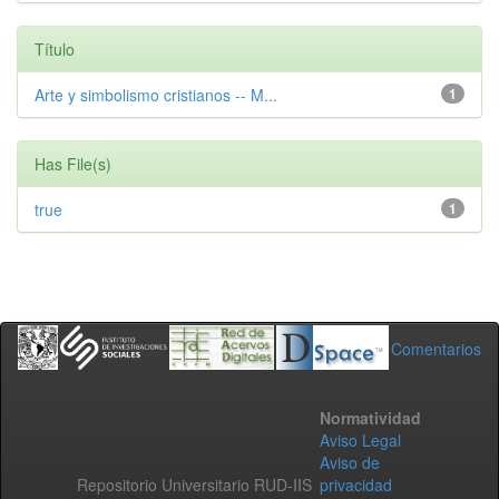
Título
Arte y simbolismo cristianos -- M...
1
Has File(s)
true
1
Comentarios
Normatividad
Aviso Legal
Aviso de
Repositorio Universitario RUD-IIS
privacidad