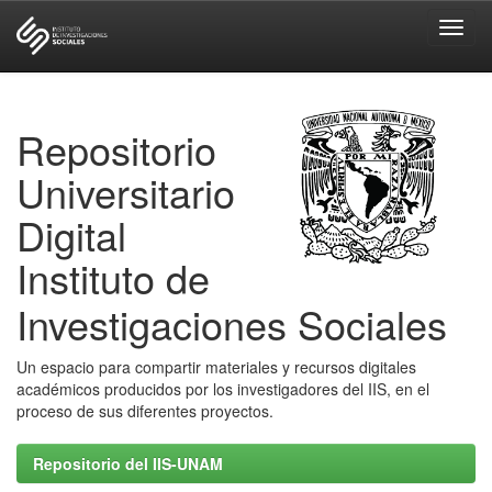
Skip
navigation
Repositorio
Universitario
Digital
Instituto de
Investigaciones Sociales
Un espacio para compartir materiales y recursos digitales
académicos producidos por los investigadores del IIS, en el
proceso de sus diferentes proyectos.
Repositorio del IIS-UNAM