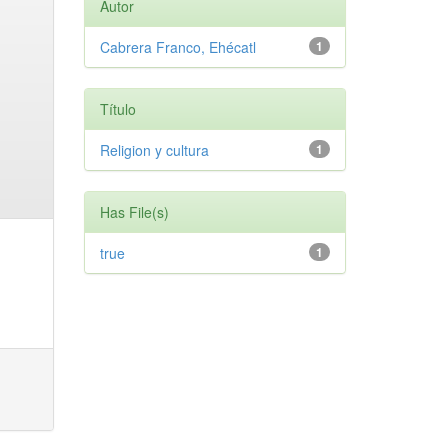
Autor
Cabrera Franco, Ehécatl
1
Título
Religion y cultura
1
Has File(s)
true
1