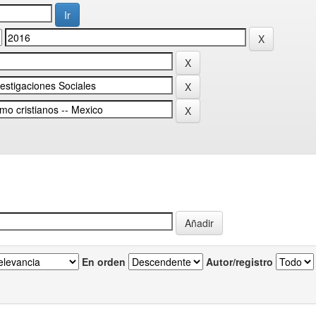
En orden
Autor/registro