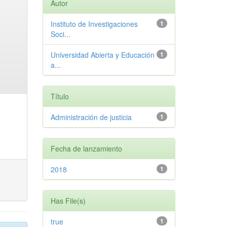
Autor
Instituto de Investigaciones
1
Soci...
Universidad Abierta y Educación
1
a...
Título
Administración de justicia
1
Fecha de lanzamiento
2018
1
Has File(s)
true
1