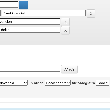
En orden
Autor/registro