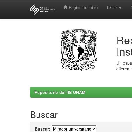
Página de inicio
Listar
Skip
navigation
Rep
Ins
Un espac
diferent
Repositorio del IIS-UNAM
Buscar
Buscar: