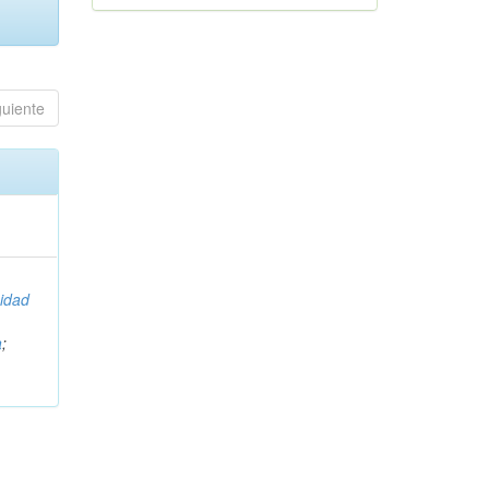
guiente
idad
a
;