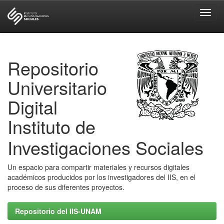
Skip
navigation
Repositorio
Universitario
Digital
Instituto de
Investigaciones Sociales
Un espacio para compartir materiales y recursos digitales
académicos producidos por los investigadores del IIS, en el
proceso de sus diferentes proyectos.
Repositorio del IIS-UNAM