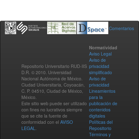
Comentarios
Normatividad
Aviso Legal
Aviso de
Repositorio Universitario RUD-IIS
privacidad
D.R. © 2010. Universidad
simplificado
Nacional Autónoma de México.
Aviso de
Ciudad Universitaria, Coyoacán,
privacidad
C. P. 04510, Ciudad de México,
Lineamientos
México.
para la
Este sitio web puede ser utilizado
publicación de
con fines no lucrativos siempre
contenidos
que se cite la fuente de
digitales
conformidad con el
AVISO
Políticas del
LEGAL
.
Repositorio
Términos y