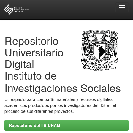
Skip
navigation
Repositorio
Universitario
Digital
Instituto de
Investigaciones Sociales
Un espacio para compartir materiales y recursos digitales
académicos producidos por los investigadores del IIS, en el
proceso de sus diferentes proyectos.
Repositorio del IIS-UNAM