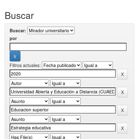
Buscar
Buscar:
por
Filtros actuales: