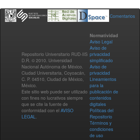
Comentarios
Normatividad
Aviso Legal
Aviso de
Repositorio Universitario RUD-IIS
privacidad
D.R. © 2010. Universidad
simplificado
Nacional Autónoma de México.
Aviso de
Ciudad Universitaria, Coyoacán,
privacidad
C. P. 04510, Ciudad de México,
Lineamientos
México.
para la
Este sitio web puede ser utilizado
publicación de
con fines no lucrativos siempre
contenidos
que se cite la fuente de
digitales
conformidad con el
AVISO
Políticas del
LEGAL
.
Repositorio
Términos y
condiciones
de uso