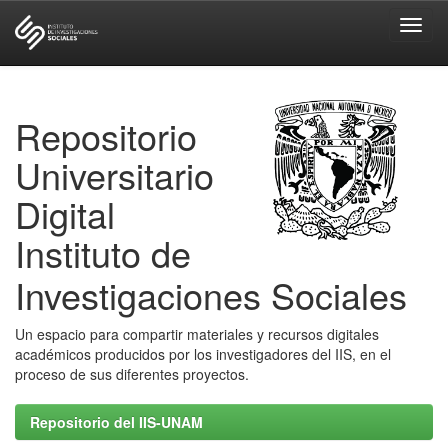
Skip
navigation
Repositorio
Universitario
Digital
Instituto de
Investigaciones Sociales
Un espacio para compartir materiales y recursos digitales
académicos producidos por los investigadores del IIS, en el
proceso de sus diferentes proyectos.
Repositorio del IIS-UNAM