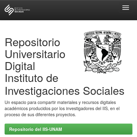
Skip
navigation
Repositorio
Universitario
Digital
Instituto de
Investigaciones Sociales
Un espacio para compartir materiales y recursos digitales
académicos producidos por los investigadores del IIS, en el
proceso de sus diferentes proyectos.
Repositorio del IIS-UNAM