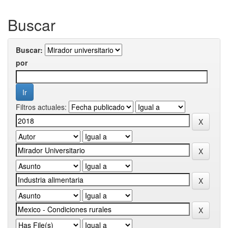
Buscar
Buscar:
por
Filtros actuales: