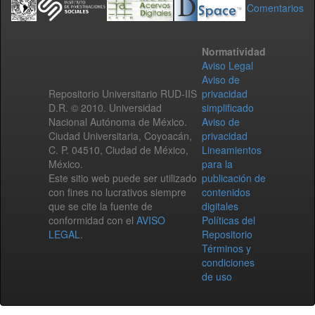
Comentarios
Normatividad
Aviso Legal
Aviso de
Repositorio Universitario RUD-IIS
privacidad
D.R. © 2010. Universidad
simplificado
Nacional Autónoma de México.
Aviso de
Ciudad Universitaria, Coyoacán,
privacidad
C. P. 04510, Ciudad de México,
Lineamientos
México.
para la
Este sitio web puede ser utilizado
publicación de
con fines no lucrativos siempre
contenidos
que se cite la fuente de
digitales
conformidad con el
AVISO
Políticas del
LEGAL
.
Repositorio
Términos y
condiciones
de uso