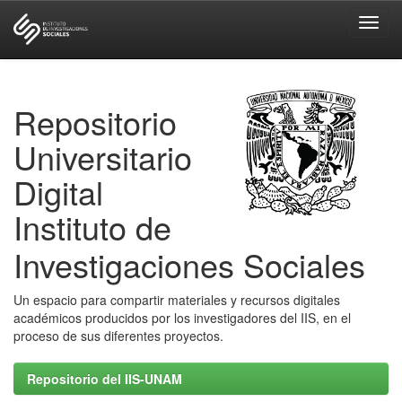
Skip
navigation
Repositorio
Universitario
Digital
Instituto de
Investigaciones Sociales
Un espacio para compartir materiales y recursos digitales
académicos producidos por los investigadores del IIS, en el
proceso de sus diferentes proyectos.
Repositorio del IIS-UNAM