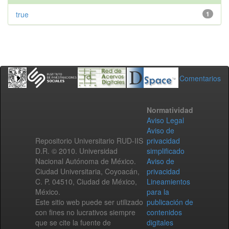
true
1
Comentarios
Normatividad
Aviso Legal
Aviso de
Repositorio Universitario RUD-IIS
privacidad
D.R. © 2010. Universidad
simplificado
Nacional Autónoma de México.
Aviso de
Ciudad Universitaria, Coyoacán,
privacidad
C. P. 04510, Ciudad de México,
Lineamientos
México.
para la
Este sitio web puede ser utilizado
publicación de
con fines no lucrativos siempre
contenidos
que se cite la fuente de
digitales