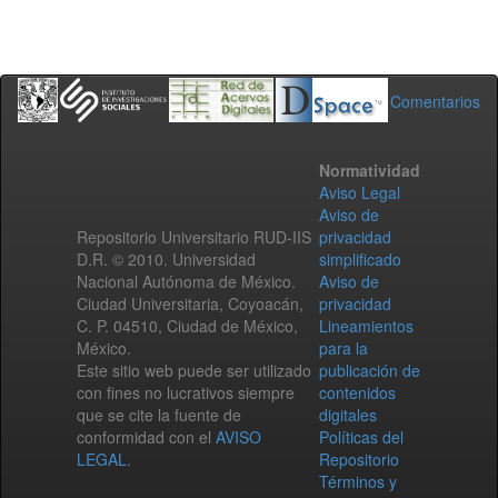
Comentarios
Normatividad
Aviso Legal
Aviso de
Repositorio Universitario RUD-IIS
privacidad
D.R. © 2010. Universidad
simplificado
Nacional Autónoma de México.
Aviso de
Ciudad Universitaria, Coyoacán,
privacidad
C. P. 04510, Ciudad de México,
Lineamientos
México.
para la
Este sitio web puede ser utilizado
publicación de
con fines no lucrativos siempre
contenidos
que se cite la fuente de
digitales
conformidad con el
AVISO
Políticas del
LEGAL
.
Repositorio
Términos y