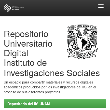
Skip
navigation
Repositorio
Universitario
Digital
Instituto de
Investigaciones Sociales
Un espacio para compartir materiales y recursos digitales
académicos producidos por los investigadores del IIS, en el
proceso de sus diferentes proyectos.
Repositorio del IIS-UNAM