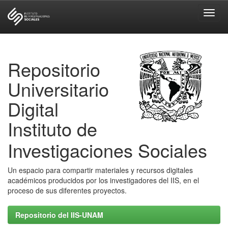
Skip
navigation
Repositorio
Universitario
Digital
Instituto de
Investigaciones Sociales
Un espacio para compartir materiales y recursos digitales
académicos producidos por los investigadores del IIS, en el
proceso de sus diferentes proyectos.
Repositorio del IIS-UNAM