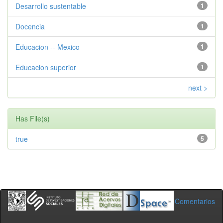
Desarrollo sustentable
1
Docencia
1
Educacion -- Mexico
1
Educacion superior
1
next >
Has File(s)
true
5
Comentarios