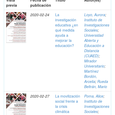
Vista
Fecha de
Título
Autor(es)
previa
publicación
2020-02-24
La
Loyo, Aurora
;
investigación
Instituto de
educativa ¿en
Investigaciones
qué medida
Sociales
;
ayuda a
Universidad
mejorar la
Abierta y
educación?
Educación a
Distancia
(CUAED)
;
Mirador
Universitario
;
Martínez
Bordón,
Arcelia
;
Rueda
Beltrán, Mario
2020-02-27
La movilización
Poma, Alice
;
social frente a
Instituto de
la crisis
Investigaciones
climática
Sociales
;