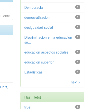
Democracia
1
guiente
democratizacion
1
desigualdad social
1
Discriminacion en la educacion
1
su...
educacion aspectos sociales
1
educacion superior
1
Estadisticas
1
next >
 Cruz,
Has File(s)
true
4