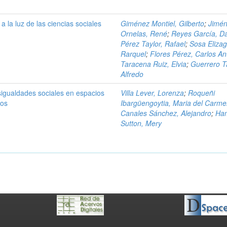
a la luz de las ciencias sociales
Giménez Montiel, Gilberto
;
Jimé
Ornelas, René
;
Reyes García, Da
Pérez Taylor, Rafael
;
Sosa Elizag
Rarquel
;
Flores Pérez, Carlos An
Taracena Ruiz, Elvia
;
Guerrero T
Alfredo
sigualdades sociales en espacios
Villa Lever, Lorenza
;
Roqueñi
cos
Ibargüengoytia, Maria del Carm
Canales Sánchez, Alejandro
;
Ha
Sutton, Mery