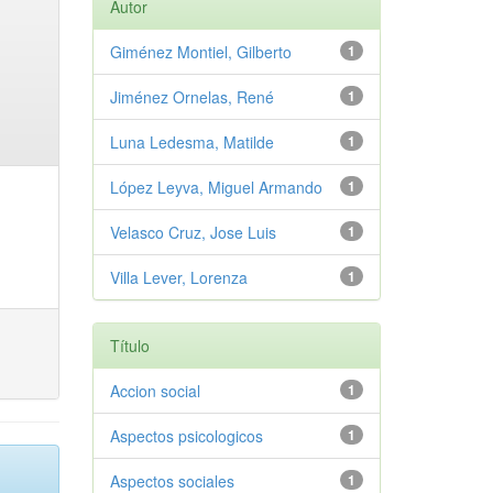
Autor
Giménez Montiel, Gilberto
1
Jiménez Ornelas, René
1
Luna Ledesma, Matilde
1
López Leyva, Miguel Armando
1
Velasco Cruz, Jose Luis
1
Villa Lever, Lorenza
1
Título
Accion social
1
Aspectos psicologicos
1
Aspectos sociales
1