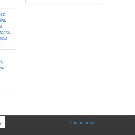
nez
lia
;
a,
tonio
;
apia,
en
;
mui
Comentarios