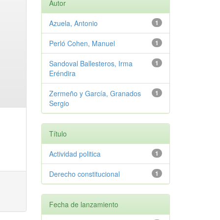
Autor
Azuela, Antonio
1
Perló Cohen, Manuel
1
Sandoval Ballesteros, Irma
1
Eréndira
Zermeño y García, Granados
1
Sergio
Título
Actividad politica
1
Derecho constitucional
1
Fecha de lanzamiento