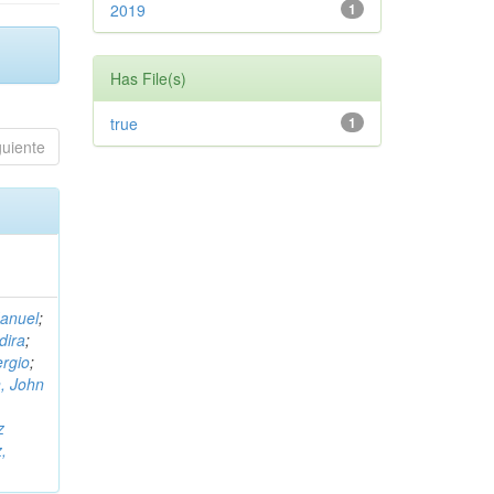
2019
1
Has File(s)
true
1
guiente
Manuel
;
dira
;
rgio
;
, John
,
z
,