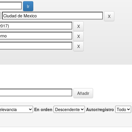
En orden
Autor/registro