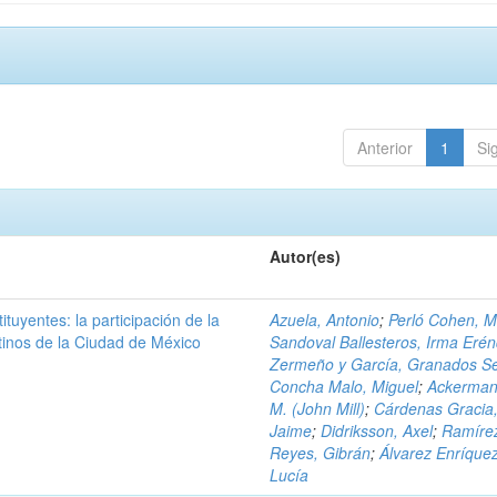
Anterior
1
Si
Autor(es)
ituyentes: la participación de la
Azuela, Antonio
;
Perló Cohen, 
tinos de la Ciudad de México
Sandoval Ballesteros, Irma Erén
Zermeño y García, Granados Se
Concha Malo, Miguel
;
Ackerman
M. (John Mill)
;
Cárdenas Gracia
Jaime
;
Didriksson, Axel
;
Ramíre
Reyes, Gibrán
;
Álvarez Enríquez
Lucía