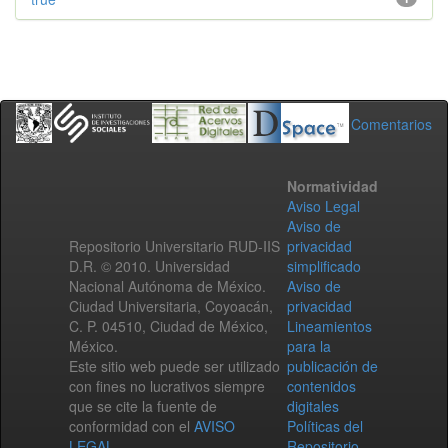
Comentarios
Normatividad
Aviso Legal
Aviso de
Repositorio Universitario RUD-IIS
privacidad
D.R. © 2010. Universidad
simplificado
Nacional Autónoma de México.
Aviso de
Ciudad Universitaria, Coyoacán,
privacidad
C. P. 04510, Ciudad de México,
Lineamientos
México.
para la
Este sitio web puede ser utilizado
publicación de
con fines no lucrativos siempre
contenidos
que se cite la fuente de
digitales
conformidad con el
AVISO
Políticas del
LEGAL
.
Repositorio