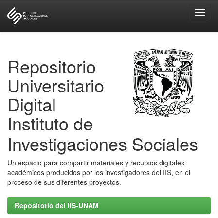
Skip
navigation
Repositorio
Universitario
Digital
Instituto de
Investigaciones Sociales
Un espacio para compartir materiales y recursos digitales
académicos producidos por los investigadores del IIS, en el
proceso de sus diferentes proyectos.
Repositorio del IIS-UNAM