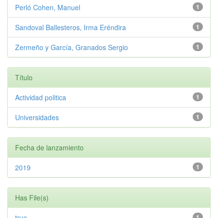
Perló Cohen, Manuel
1
Sandoval Ballesteros, Irma Eréndira
1
Zermeño y García, Granados Sergio
1
Título
Actividad politica
1
Universidades
1
Fecha de lanzamiento
2019
1
Has File(s)
true
1