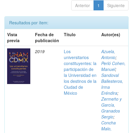
Anterior
1
Siguiente
Resultados por ítem:
Vista
Fecha de
Título
Autor(es)
previa
publicación
2019
Los
Azuela,
universitarios
Antonio
;
constituyentes: la
Perló Cohen,
participación de
Manuel
;
la Universidad en
Sandoval
los destinos de la
Ballesteros,
Ciudad de
Irma
México
Eréndira
;
Zermeño y
García,
Granados
Sergio
;
Concha
Malo,