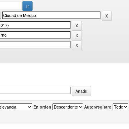
En orden
Autor/registro