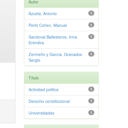
Autor
Azuela, Antonio
1
Perló Cohen, Manuel
1
Sandoval Ballesteros, Irma
1
Eréndira
Zermeño y García, Granados
1
Sergio
Título
Actividad politica
1
Derecho constitucional
1
Universidades
1