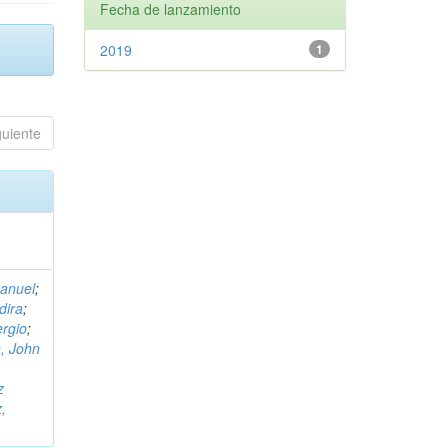
Fecha de lanzamiento
2019
1
guiente
Manuel
;
dira
;
rgio
;
, John
,
z
,