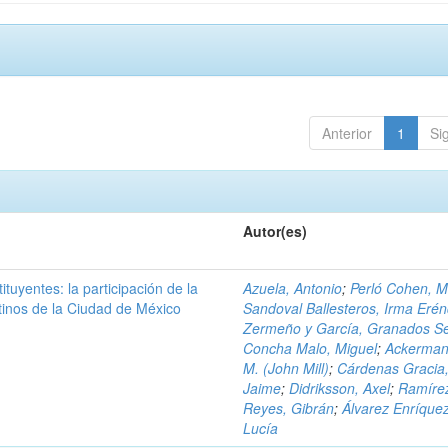
Anterior
1
Si
Autor(es)
ituyentes: la participación de la
Azuela, Antonio
;
Perló Cohen, 
tinos de la Ciudad de México
Sandoval Ballesteros, Irma Erén
Zermeño y García, Granados Se
Concha Malo, Miguel
;
Ackerman
M. (John Mill)
;
Cárdenas Gracia
Jaime
;
Didriksson, Axel
;
Ramíre
Reyes, Gibrán
;
Álvarez Enríquez
Lucía