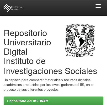
Skip
navigation
Repositorio
Universitario
Digital
Instituto de
Investigaciones Sociales
Un espacio para compartir materiales y recursos digitales
académicos producidos por los investigadores del IIS, en el
proceso de sus diferentes proyectos.
Repositorio del IIS-UNAM