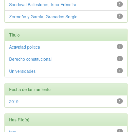
Sandoval Ballesteros, Irma Eréndira
1
Zermeño y García, Granados Sergio
1
Título
Actividad politica
1
Derecho constitucional
1
Universidades
1
Fecha de lanzamiento
2019
1
Has File(s)
true
1