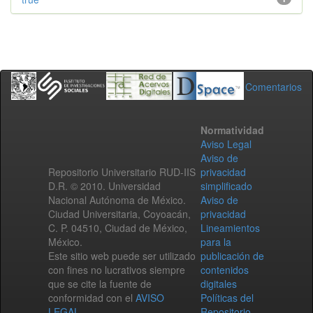
Comentarios
Normatividad
Aviso Legal
Aviso de
Repositorio Universitario RUD-IIS
privacidad
D.R. © 2010. Universidad
simplificado
Nacional Autónoma de México.
Aviso de
Ciudad Universitaria, Coyoacán,
privacidad
C. P. 04510, Ciudad de México,
Lineamientos
México.
para la
Este sitio web puede ser utilizado
publicación de
con fines no lucrativos siempre
contenidos
que se cite la fuente de
digitales
conformidad con el
AVISO
Políticas del
LEGAL
.
Repositorio