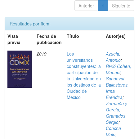
Anterior
1
Siguiente
Resultados por ítem:
Vista
Fecha de
Título
Autor(es)
previa
publicación
2019
Los
Azuela,
universitarios
Antonio
;
constituyentes: la
Perló Cohen,
participación de
Manuel
;
la Universidad en
Sandoval
los destinos de la
Ballesteros,
Ciudad de
Irma
México
Eréndira
;
Zermeño y
García,
Granados
Sergio
;
Concha
Malo,