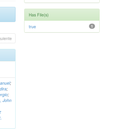
Has File(s)
true
1
guiente
Manuel
;
dira
;
rgio
;
, John
,
z
,