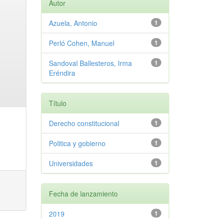
Autor
Azuela, Antonio
1
Perló Cohen, Manuel
1
Sandoval Ballesteros, Irma
1
Eréndira
Título
Derecho constitucional
1
Politica y gobierno
1
Universidades
1
Fecha de lanzamiento
2019
1