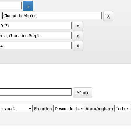
En orden
Autor/registro