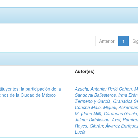
Anterior
1
Si
Autor(es)
ituyentes: la participación de la
Azuela, Antonio
;
Perló Cohen, 
tinos de la Ciudad de México
Sandoval Ballesteros, Irma Erén
Zermeño y García, Granados Se
Concha Malo, Miguel
;
Ackerman
M. (John Mill)
;
Cárdenas Gracia
Jaime
;
Didriksson, Axel
;
Ramíre
Reyes, Gibrán
;
Álvarez Enríquez
Lucía