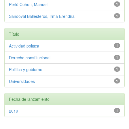
Perló Cohen, Manuel
1
Sandoval Ballesteros, Irma Eréndira
1
Título
Actividad politica
1
Derecho constitucional
1
Politica y gobierno
1
Universidades
1
Fecha de lanzamiento
2019
1