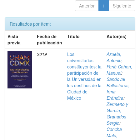
Anterior
1
Siguiente
Resultados por ítem:
Vista
Fecha de
Título
Autor(es)
previa
publicación
2019
Los
Azuela,
universitarios
Antonio
;
constituyentes: la
Perló Cohen,
participación de
Manuel
;
la Universidad en
Sandoval
los destinos de la
Ballesteros,
Ciudad de
Irma
México
Eréndira
;
Zermeño y
García,
Granados
Sergio
;
Concha
Malo,