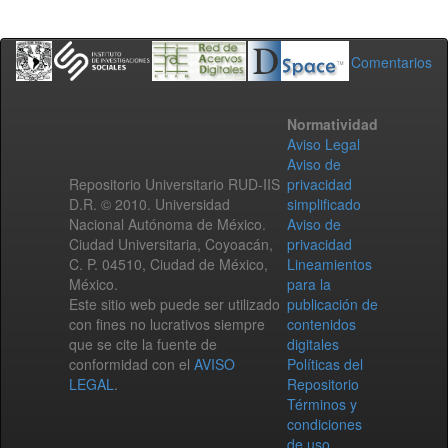
Comentarios
Normatividad
Aviso Legal
Aviso de
Repositorio Universitario RUD-IIS
privacidad
D.R. © 2010. Universidad
simplificado
Nacional Autónoma de México.
Aviso de
Ciudad Universitaria, Coyoacán,
privacidad
C. P. 04510, Ciudad de México,
Lineamientos
México.
para la
Este sitio web puede ser utilizado
publicación de
con fines no lucrativos siempre
contenidos
que se cite la fuente de
digitales
conformidad con el
AVISO
Políticas del
LEGAL
.
Repositorio
Términos y
condiciones
de uso