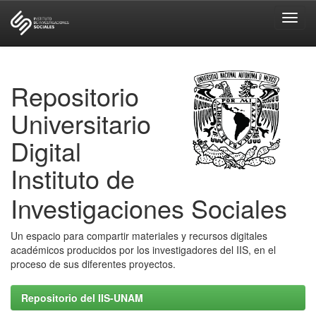
Skip
navigation
Repositorio
Universitario
Digital
Instituto de
Investigaciones Sociales
Un espacio para compartir materiales y recursos digitales
académicos producidos por los investigadores del IIS, en el
proceso de sus diferentes proyectos.
Repositorio del IIS-UNAM