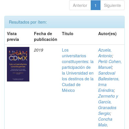
Anterior
1
Siguiente
Resultados por ítem:
Vista
Fecha de
Título
Autor(es)
previa
publicación
2019
Los
Azuela,
universitarios
Antonio
;
constituyentes: la
Perló Cohen,
participación de
Manuel
;
la Universidad en
Sandoval
los destinos de la
Ballesteros,
Ciudad de
Irma
México
Eréndira
;
Zermeño y
García,
Granados
Sergio
;
Concha
Malo,