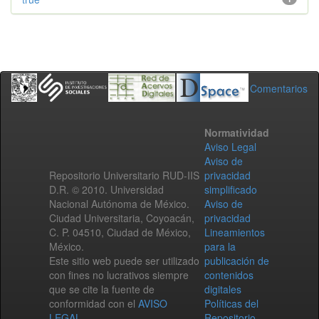
Comentarios
Normatividad
Aviso Legal
Aviso de
Repositorio Universitario RUD-IIS
privacidad
D.R. © 2010. Universidad
simplificado
Nacional Autónoma de México.
Aviso de
Ciudad Universitaria, Coyoacán,
privacidad
C. P. 04510, Ciudad de México,
Lineamientos
México.
para la
Este sitio web puede ser utilizado
publicación de
con fines no lucrativos siempre
contenidos
que se cite la fuente de
digitales
conformidad con el
AVISO
Políticas del
LEGAL
.
Repositorio