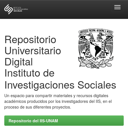
Skip
navigation
Repositorio
Universitario
Digital
Instituto de
Investigaciones Sociales
Un espacio para compartir materiales y recursos digitales
académicos producidos por los investigadores del IIS, en el
proceso de sus diferentes proyectos.
Repositorio del IIS-UNAM