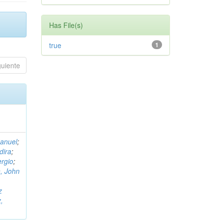
Has File(s)
true
1
guiente
Manuel
;
dira
;
rgio
;
, John
,
z
,