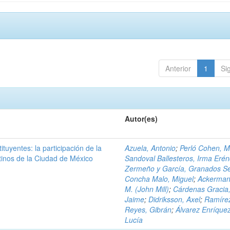
Anterior
1
Si
Autor(es)
ituyentes: la participación de la
Azuela, Antonio
;
Perló Cohen, 
tinos de la Ciudad de México
Sandoval Ballesteros, Irma Erén
Zermeño y García, Granados Se
Concha Malo, Miguel
;
Ackerman
M. (John Mill)
;
Cárdenas Gracia
Jaime
;
Didriksson, Axel
;
Ramíre
Reyes, Gibrán
;
Álvarez Enríquez
Lucía