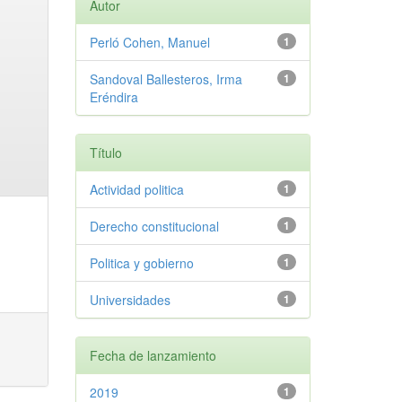
Autor
Perló Cohen, Manuel
1
Sandoval Ballesteros, Irma
1
Eréndira
Título
Actividad politica
1
Derecho constitucional
1
Politica y gobierno
1
Universidades
1
Fecha de lanzamiento
2019
1