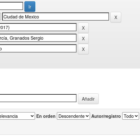
En orden
Autor/registro