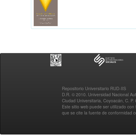
Repositorio Universitario RUD-IIS
D.R. © 2010. Universidad Nacional A
Ciudad Universitaria, Coyoacán, C. P.
Este sitio web puede ser utilizado con 
que se cite la fuente de conformidad 