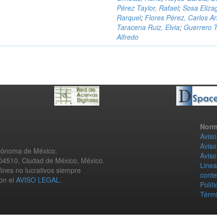
Pérez Taylor, Rafael
;
Sosa Eliza
Rarquel
;
Flores Pérez, Carlos A
Taracena Ruiz, Elvia
;
Guerrero T
Alfredo
Norm
Aviso
Aviso
utónoma de México.
Aviso
 04510, Ciudad de México, México.
Linea
fines no lucrativos siempre
conte
con el
AVISO LEGAL
.
Polít
Térmi