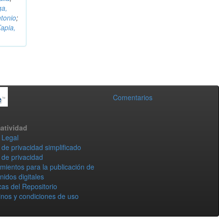
ga,
ntonio
;
apia,
Comentarios
atividad
 Legal
 de privacidad simplificado
 de privacidad
mientos para la publicación de
nidos digitales
icas del Repositorio
nos y condiciones de uso