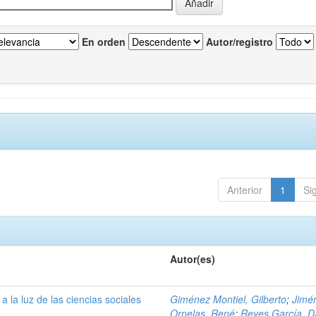
En orden
Autor/registro
Anterior
1
Si
Autor(es)
a la luz de las ciencias sociales
Giménez Montiel, Gilberto
;
Jimé
Ornelas, René
;
Reyes García, D