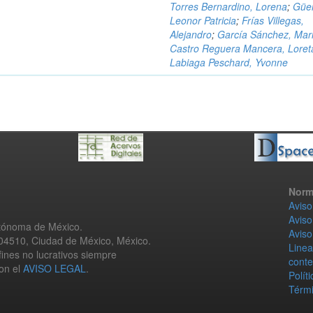
Torres Bernardino, Lorena
;
Güe
Leonor Patricia
;
Frías Villegas,
Alejandro
;
García Sánchez, Mari
Castro Reguera Mancera, Loret
Labiaga Peschard, Yvonne
Norm
Aviso
Aviso
utónoma de México.
Aviso
 04510, Ciudad de México, México.
Linea
fines no lucrativos siempre
conte
con el
AVISO LEGAL
.
Polít
Térmi