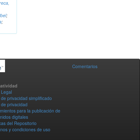
reca,
bel
;
a
;
Comentarios
atividad
 Legal
 de privacidad simplificado
 de privacidad
mientos para la publicación de
nidos digitales
icas del Repositorio
nos y condiciones de uso