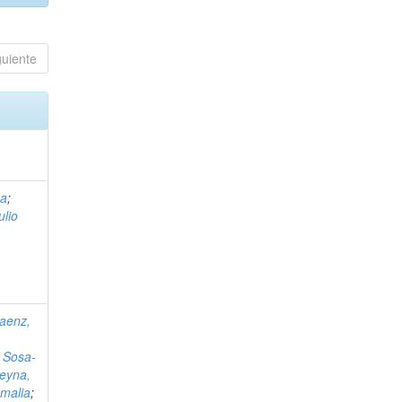
guiente
na
;
ulio
aenz,
;
Sosa-
Reyna,
malia
;