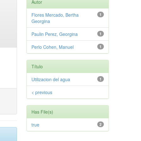
Autor
Flores Mercado, Bertha
1
Georgina
Paulin Perez, Georgina
1
Perlo Cohen, Manuel
1
Título
Utilizacion del agua
1
< previous
Has File(s)
true
2