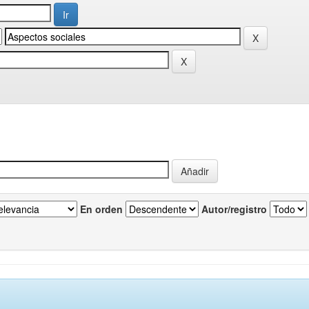
En orden
Autor/registro