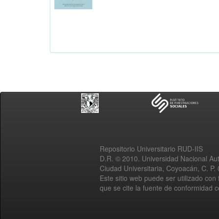
Repositorio Universitario RUD-IIS
D.R. © 2010. Universidad Nacional A
Ciudad Universitaria, Coyoacán, C. P.
Este sitio web puede ser utilizado con 
que se cite la fuente de conformidad 