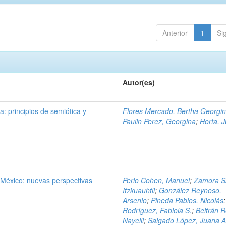
Anterior
1
Si
Autor(es)
a: principios de semiótica y
Flores Mercado, Bertha Georgi
Paulin Perez, Georgina
;
Horta, J
 México: nuevas perspectivas
Perlo Cohen, Manuel
;
Zamora S
Itzkuauhtli
;
González Reynoso,
Arsenio
;
Pineda Pablos, Nicolás
Rodríguez, Fabiola S.
;
Beltrán 
Nayelli
;
Salgado López, Juana A