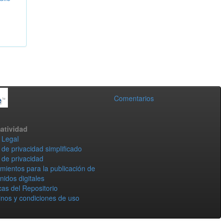
Comentarios
atividad
 Legal
 de privacidad simplificado
 de privacidad
mientos para la publicación de
nidos digitales
icas del Repositorio
nos y condiciones de uso