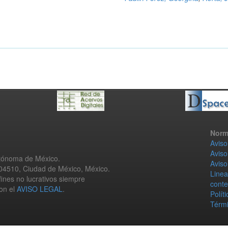
Norm
Aviso
Aviso
utónoma de México.
Aviso
 04510, Ciudad de México, México.
Linea
fines no lucrativos siempre
conte
con el
AVISO LEGAL
.
Polít
Térmi