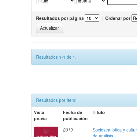
Resultados por página
|
Ordenar por
Resultados 1-1 de 1.
Resultados por ítem:
Vista
Fecha de
Título
previa
publicación
2019
Sociosemiótica y cultu
de análisis