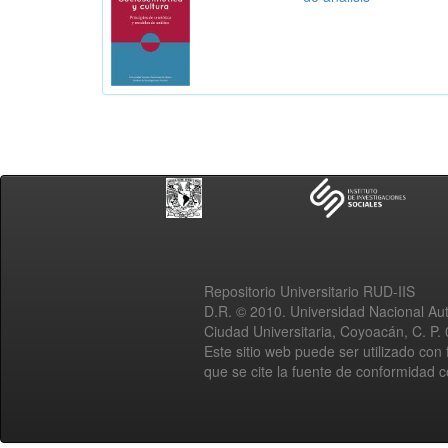
Repositorio Universitario RUD-IIS
D.R. © 2010. Universidad Nacional A
Ciudad Universitaria, Coyoacán, C. P.
Este sitio web puede ser utilizado con 
que se cite la fuente de conformidad 