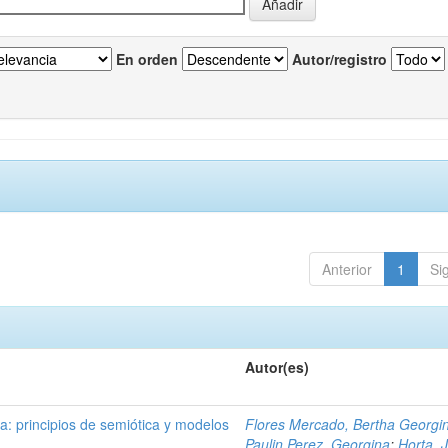
En orden
Autor/registro
Anterior
1
Si
Autor(es)
ra: principios de semiótica y modelos
Flores Mercado, Bertha Georgi
Paulin Perez, Georgina
;
Horta, J