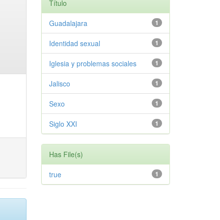
Título
Guadalajara
1
Identidad sexual
1
Iglesia y problemas sociales
1
Jalisco
1
Sexo
1
Siglo XXI
1
Has File(s)
true
1