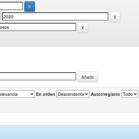
En orden
Autor/registro