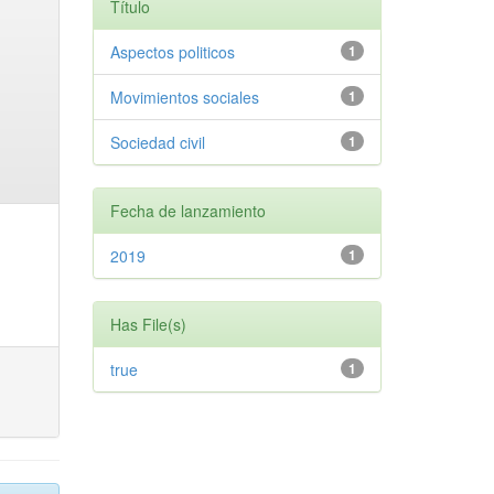
Título
Aspectos politicos
1
Movimientos sociales
1
Sociedad civil
1
Fecha de lanzamiento
2019
1
Has File(s)
true
1