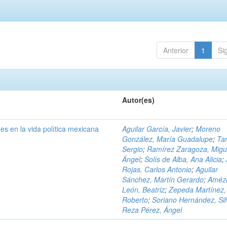
Anterior
1
Si
Autor(es)
es en la vida política mexicana
Aguilar García, Javier
;
Moreno
González, María Guadalupe
;
Ta
Sergio
;
Ramírez Zaragoza, Migu
Ángel
;
Solís de Alba, Ana Alicia
;
Rojas, Carlos Antonio
;
Aguilar
Sánchez, Martín Gerardo
;
Amézq
León, Beatriz
;
Zepeda Martínez,
Roberto
;
Soriano Hernández, Sil
Reza Pérez, Ángel