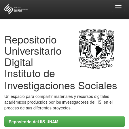
Skip
navigation
Repositorio
Universitario
Digital
Instituto de
Investigaciones Sociales
Un espacio para compartir materiales y recursos digitales
académicos producidos por los investigadores del IIS, en el
proceso de sus diferentes proyectos.
Repositorio del IIS-UNAM