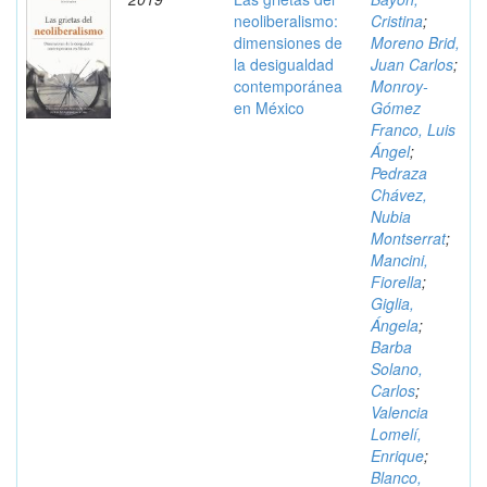
neoliberalismo:
Cristina
;
dimensiones de
Moreno Brid,
la desigualdad
Juan Carlos
;
contemporánea
Monroy-
en México
Gómez
Franco, Luis
Ángel
;
Pedraza
Chávez,
Nubia
Montserrat
;
Mancini,
Fiorella
;
Giglia,
Ángela
;
Barba
Solano,
Carlos
;
Valencia
Lomelí,
Enrique
;
Blanco,