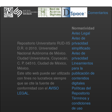
Comentarios
Normatividad
Aviso Legal
Aviso de
Repositorio Universitario RUD-IIS
privacidad
D.R. © 2010. Universidad
simplificado
Nacional Autónoma de México.
Aviso de
Ciudad Universitaria, Coyoacán,
privacidad
C. P. 04510, Ciudad de México,
Lineamientos
México.
para la
Este sitio web puede ser utilizado
publicación de
con fines no lucrativos siempre
contenidos
que se cite la fuente de
digitales
conformidad con el
AVISO
Políticas del
LEGAL
.
Repositorio
Términos y
condiciones
de uso