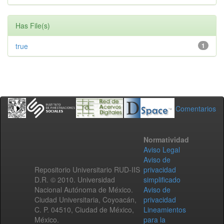
Has File(s)
true
1
Comentarios
Normatividad
Aviso Legal
Aviso de
Repositorio Universitario RUD-IIS
privacidad
D.R. © 2010. Universidad
simplificado
Nacional Autónoma de México.
Aviso de
Ciudad Universitaria, Coyoacán,
privacidad
C. P. 04510, Ciudad de México,
Lineamientos
México.
para la