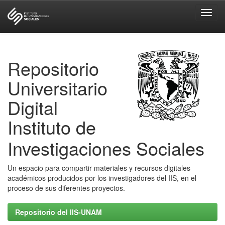
Skip
navigation
Repositorio
Universitario
Digital
Instituto de
Investigaciones Sociales
Un espacio para compartir materiales y recursos digitales
académicos producidos por los investigadores del IIS, en el
proceso de sus diferentes proyectos.
Repositorio del IIS-UNAM