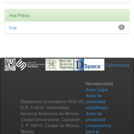
Has File(s)
true
1
Comentarios
Normatividad
Aviso Legal
Aviso de
Repositorio Universitario RUD-IIS
privacidad
D.R. © 2010. Universidad
simplificado
Nacional Autónoma de México.
Aviso de
Ciudad Universitaria, Coyoacán,
privacidad
C. P. 04510, Ciudad de México,
Lineamientos
México.
para la