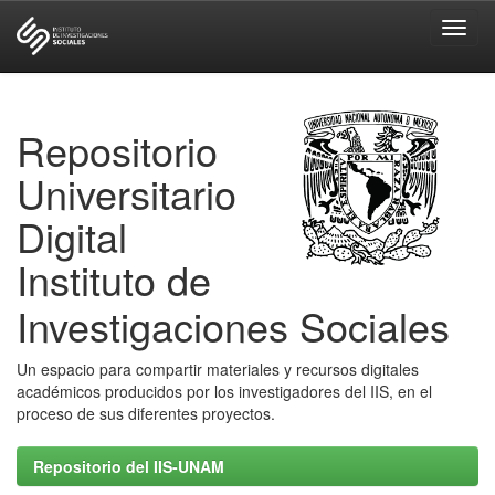
Skip
navigation
Repositorio
Universitario
Digital
Instituto de
Investigaciones Sociales
Un espacio para compartir materiales y recursos digitales
académicos producidos por los investigadores del IIS, en el
proceso de sus diferentes proyectos.
Repositorio del IIS-UNAM