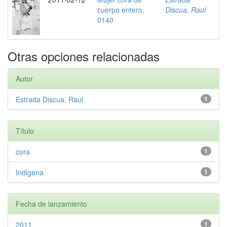
cuerpo entero,
Discua, Raul
0140
Otras opciones relacionadas
Autor
Estrada Discua, Raul
1
Título
cora
1
Indigena
1
Fecha de lanzamiento
2011
1