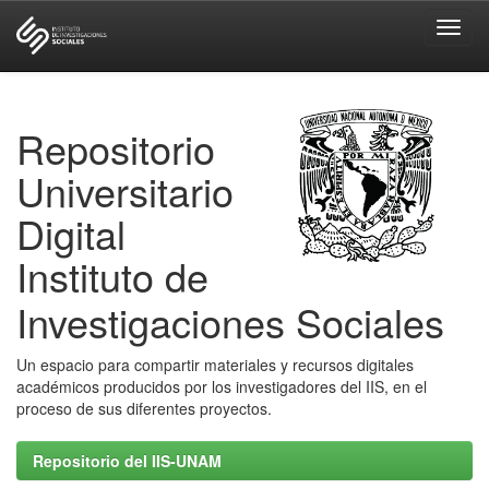
Skip
navigation
Repositorio
Universitario
Digital
Instituto de
Investigaciones Sociales
Un espacio para compartir materiales y recursos digitales
académicos producidos por los investigadores del IIS, en el
proceso de sus diferentes proyectos.
Repositorio del IIS-UNAM