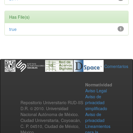
Has File(s)
true
1
Comentarios
Normatividad
Aviso Legal
Aviso de
Repositorio Universitario RUD-IIS
privacidad
D.R. © 2010. Universidad
simplificado
Nacional Autónoma de México.
Aviso de
Ciudad Universitaria, Coyoacán,
privacidad
C. P. 04510, Ciudad de México,
Lineamientos
México.
para la