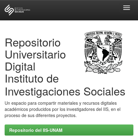
Skip
navigation
Repositorio
Universitario
Digital
Instituto de
Investigaciones Sociales
Un espacio para compartir materiales y recursos digitales
académicos producidos por los investigadores del IIS, en el
proceso de sus diferentes proyectos.
Repositorio del IIS-UNAM