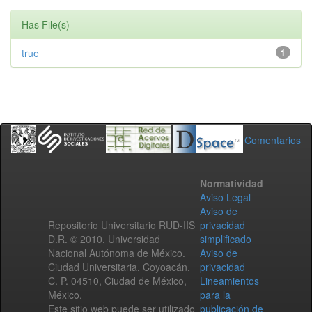
Has File(s)
true
1
Comentarios
Normatividad
Aviso Legal
Aviso de
Repositorio Universitario RUD-IIS
privacidad
D.R. © 2010. Universidad
simplificado
Nacional Autónoma de México.
Aviso de
Ciudad Universitaria, Coyoacán,
privacidad
C. P. 04510, Ciudad de México,
Lineamientos
México.
para la
Este sitio web puede ser utilizado
publicación de